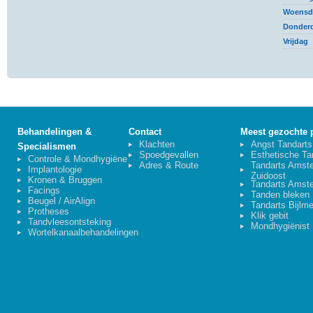
Woensd
Donder
Vrijdag
Behandelingen &
Contact
Meest gezochte 
Klachten
Angst Tandarts
Specialismen
Spoedgevallen
Esthetische Ta
Controle & Mondhygiëne
Adres & Route
Tandarts Amst
Implantologie
Zuidoost
Kronen & Bruggen
Tandarts Amst
Facings
Tanden bleken
Beugel /
AirAlign
Tandarts Bijlme
Protheses
Klik gebit
Tandvleesontsteking
Mondhygiënist
Wortelkanaalbehandelingen