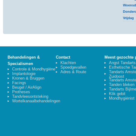
Woensd
Donder
Vrijdag
Behandelingen &
Contact
Meest gezochte 
Klachten
Angst Tandarts
Specialismen
Spoedgevallen
Esthetische Ta
Controle & Mondhygiëne
Adres & Route
Tandarts Amst
Implantologie
Zuidoost
Kronen & Bruggen
Tandarts Amst
Facings
Tanden bleken
Beugel /
AirAlign
Tandarts Bijlme
Protheses
Klik gebit
Tandvleesontsteking
Mondhygiënist
Wortelkanaalbehandelingen